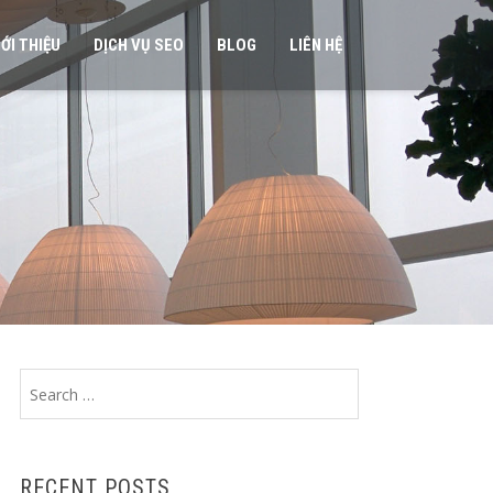
IỚI THIỆU
DỊCH VỤ SEO
BLOG
LIÊN HỆ
Search
for:
RECENT POSTS