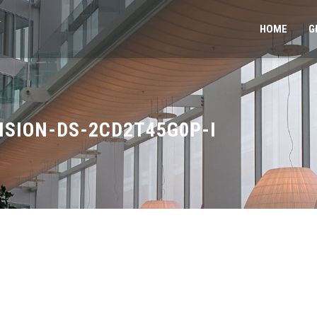
HOME
G
SION-DS-2CD2T45G0P-I