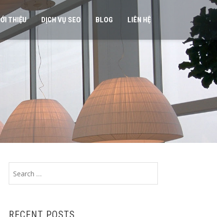
IỚI THIỆU
DỊCH VỤ SEO
BLOG
LIÊN HỆ
Search
for:
RECENT POSTS