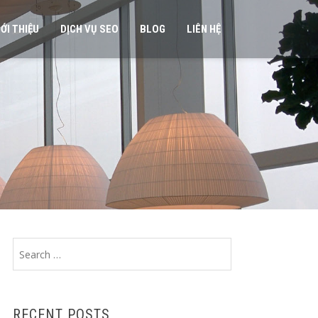
IỚI THIỆU
DỊCH VỤ SEO
BLOG
LIÊN HỆ
Search
for:
RECENT POSTS