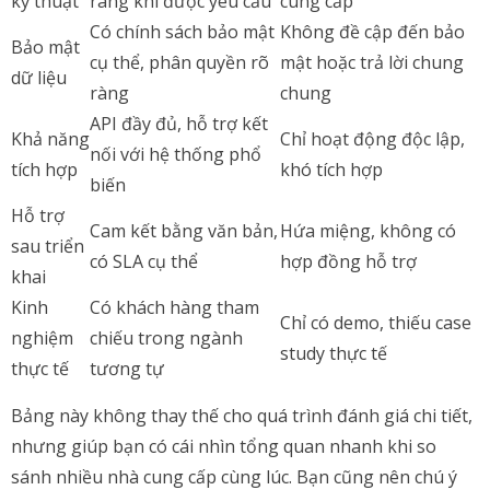
kỹ thuật
ràng khi được yêu cầu
cung cấp
Có chính sách bảo mật
Không đề cập đến bảo
Bảo mật
cụ thể, phân quyền rõ
mật hoặc trả lời chung
dữ liệu
ràng
chung
API đầy đủ, hỗ trợ kết
Khả năng
Chỉ hoạt động độc lập,
nối với hệ thống phổ
tích hợp
khó tích hợp
biến
Hỗ trợ
Cam kết bằng văn bản,
Hứa miệng, không có
sau triển
có SLA cụ thể
hợp đồng hỗ trợ
khai
Kinh
Có khách hàng tham
Chỉ có demo, thiếu case
nghiệm
chiếu trong ngành
study thực tế
thực tế
tương tự
Bảng này không thay thế cho quá trình đánh giá chi tiết,
nhưng giúp bạn có cái nhìn tổng quan nhanh khi so
sánh nhiều nhà cung cấp cùng lúc. Bạn cũng nên chú ý