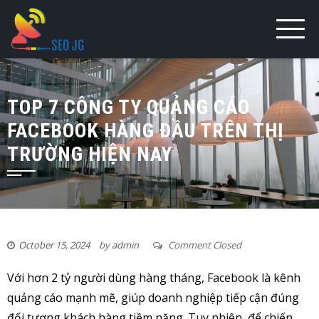
Skip
to
content
TOP 7 CÔNG TY QUẢNG CÁO
FACEBOOK HÀNG ĐẦU TRÊN THỊ
TRƯỜNG HIỆN NAY
October 15, 2024
by
admin
Comment Closed
Với hơn 2 tỷ người dùng hàng tháng, Facebook là kênh
quảng cáo mạnh mẽ, giúp doanh nghiệp tiếp cận đúng
đối tượng khách hàng tiềm năng. Tuy nhiên, để chiến