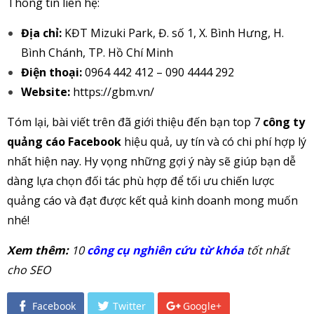
Thông tin liên hệ:
Địa chỉ:
KĐT Mizuki Park, Đ. số 1, X. Bình Hưng, H.
Bình Chánh, TP. Hồ Chí Minh
Điện thoại:
0964 442 412 – 090 4444 292
Website:
https://gbm.vn/
Tóm lại, bài viết trên đã giới thiệu đến bạn top 7
công ty
quảng cáo Facebook
hiệu quả, uy tín và có chi phí hợp lý
nhất hiện nay. Hy vọng những gợi ý này sẽ giúp bạn dễ
dàng lựa chọn đối tác phù hợp để tối ưu chiến lược
quảng cáo và đạt được kết quả kinh doanh mong muốn
nhé!
Xem thêm:
10
công cụ nghiên cứu từ khóa
tốt nhất
cho SEO
Facebook
Twitter
Google+